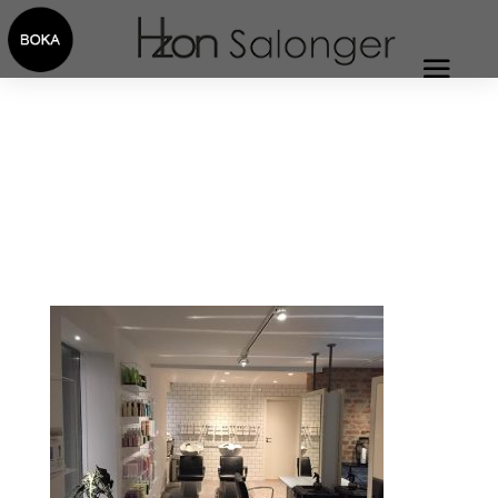
interiör kungssten
2